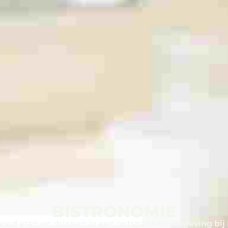
BISTRONOMIE
goed eten en drinken in een ontspannen omgeving bij 